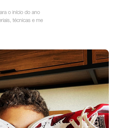
ra o início do ano
riais, técnicas e me