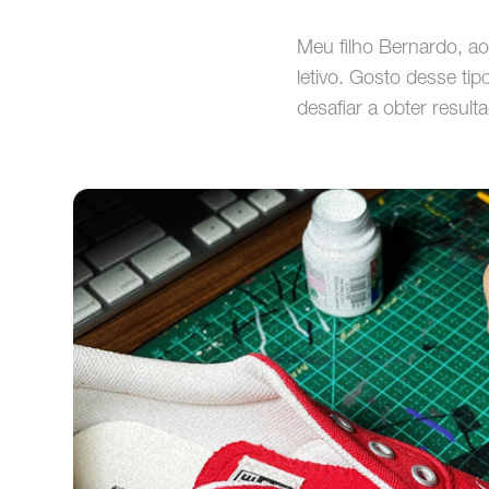
Meu filho Bernardo, ao
letivo. Gosto desse ti
desafiar a obter result